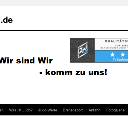
.de
ten
Was ist Judo?
Judo-Werte
Breitensport
Anfahrt
Fotogalerie