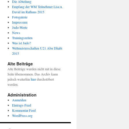
Die Abteilung
Empfang der WM Teilnehmer Lisa u.
David im Rathaus 2015
Fotogalerie
Impressum
Judo-Werte
News
Trainingszeiten
Was ist Judo?
Weltmeisterschaften U21 Abu Dhabi
2015
Alte Beiträge
Alte Beiträge wurden nicht mit in diese
Seite übernommen. Das Archiv kann
jedoch weiterhin
hier
durchstöbert
werden.
Administration
Anmelden
Eintrags-Feed
Kommentar-Feed
WordPress.org