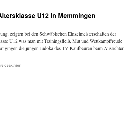
Altersklasse U12 in Memmingen
ung, zeigten bei den Schwäbischen Einzelmeisterschaften der
asse U12 was man mit Trainingsfleiß, Mut und Wettkampffreude
iert gingen die jungen Judoka des TV Kaufbeuren beim Ausrichter
für
e deaktiviert
Schwäbische
EM
der
Altersklasse
U12
in
Memmingen