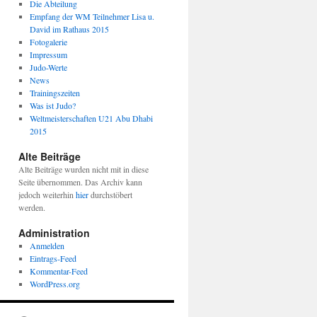
Die Abteilung
Empfang der WM Teilnehmer Lisa u.
David im Rathaus 2015
Fotogalerie
Impressum
Judo-Werte
News
Trainingszeiten
Was ist Judo?
Weltmeisterschaften U21 Abu Dhabi
2015
Alte Beiträge
Alte Beiträge wurden nicht mit in diese
Seite übernommen. Das Archiv kann
jedoch weiterhin
hier
durchstöbert
werden.
Administration
Anmelden
Eintrags-Feed
Kommentar-Feed
WordPress.org