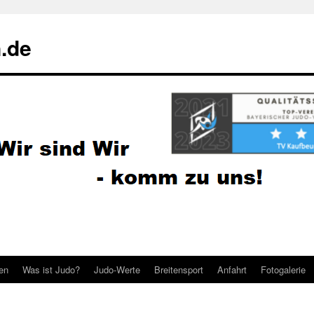
.de
ten
Was ist Judo?
Judo-Werte
Breitensport
Anfahrt
Fotogalerie