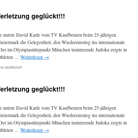
erletzung geglückt!!!
se nutzte David Karle vom TV Kaufbeuren beim 25-jährigen
Steiermark die Gelegenheit, den Wiedereinstieg ins internationale
er im Olympiastützpunkt München trainierende Judoka zeigte in
Athleten …
Weiterlesen
→
für
e deaktiviert
Wiedereinstieg
nach
Verletzung
erletzung geglückt!!!
geglückt!!!
se nutzte David Karle vom TV Kaufbeuren beim 25-jährigen
Steiermark die Gelegenheit, den Wiedereinstieg ins internationale
er im Olympiastützpunkt München trainierende Judoka zeigte in
Athleten …
Weiterlesen
→