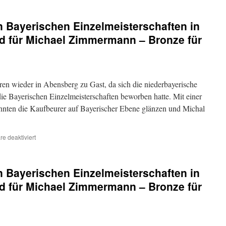
n Bayerischen Einzelmeisterschaften in
d für Michael Zimmermann – Bronze für
n wieder in Abensberg zu Gast, da sich die niederbayerische
ie Bayerischen Einzelmeisterschaften beworben hatte. Mit einer
nnten die Kaufbeurer auf Bayerischer Ebene glänzen und Michal
für
e deaktiviert
Zwei
Medaillen
bei
n Bayerischen Einzelmeisterschaften in
den
Bayerischen
d für Michael Zimmermann – Bronze für
Einzelmeisterschaften
in
Abensberg
2010