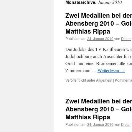
Januar 2010
Monatsarchive:
Inhalt
Zwei Medaillen bei de
Abensberg 2010 – Gol
Matthias Rippa
Publiziert am
24. Januar 2010
von
Dieter
Die Judoka des TV Kaufbeuren ware
Judohochburg auch Ausrichter für d
Gold- und einer Bronzemedaille ko
Zimmermann …
Weiterlesen
→
Veröffentlicht unter
Allgemein
|
Kommentar
Zwei Medaillen bei de
Abensberg 2010 – Gol
Matthias Rippa
Publiziert am
24. Januar 2010
von
Dieter