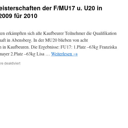
der
isterschaften der F/MU17 u. U20 in
F/MU17
u.
2009 für 2010
U20
in
Kaufbeuren
ten erkämpften sich alle Kaufbeurer Teilnehmer die Qualifikation
am
13.12.2009
haft in Abensberg. In der MU20 blieben von acht
für
n in Kaufbeuren. Die Ergebnisse: FU17: 1.Platz –63kg Franziska
2010
llmayer 2.Platz –63kg Lisa …
Weiterlesen
→
für
e deaktiviert
Schwäbische-
Einzelmeisterschaften
der
F/MU17
u.
U20
in
Kaufbeuren
am
13.12.2009
für
2010