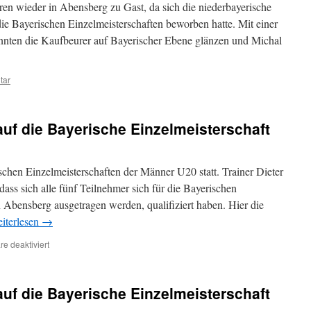
–
n wieder in Abensberg zu Gast, da sich die niederbayerische
Gold
ie Bayerischen Einzelmeisterschaften beworben hatte. Mit einer
für
nnten die Kaufbeurer auf Bayerischer Ebene glänzen und Michal
Michael
Zimmermann
–
Bronze
tar
für
Matthias
Rippa
auf die Bayerische Einzelmeisterschaft
chen Einzelmeisterschaften der Männer U20 statt. Trainer Dieter
s sich alle fünf Teilnehmer sich für die Bayerischen
n Abensberg ausgetragen werden, qualifiziert haben. Hier die
iterlesen
→
für
e deaktiviert
Im
Fünferpack
weiter
auf die Bayerische Einzelmeisterschaft
auf
die