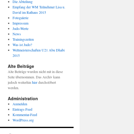
Die Abteilung
Empfang der WM Teilnehmer Lisa u.
David im Rathaus 2015
Fotogalerie
Impressum
Judo-Werte
News
Trainingszeiten
Was ist Judo?
Weltmeisterschaften U21 Abu Dhabi
2015
Alte Beiträge
Alte Beiträge wurden nicht mit in diese
Seite übernommen. Das Archiv kann
jedoch weiterhin
hier
durchstöbert
werden.
Administration
Anmelden
Eintrags-Feed
Kommentar-Feed
WordPress.org