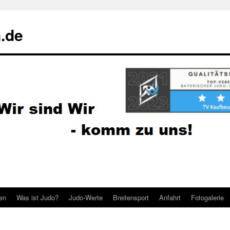
.de
ten
Was ist Judo?
Judo-Werte
Breitensport
Anfahrt
Fotogalerie