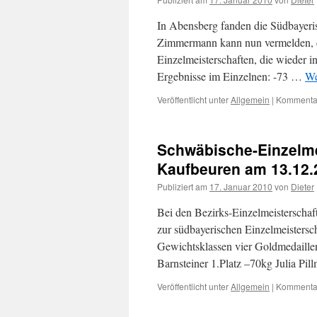
In Abensberg fanden die Südbayeris
Zimmermann kann nun vermelden, das
Einzelmeisterschaften, die wieder i
Ergebnisse im Einzelnen: -73 …
We
Veröffentlicht unter
Allgemein
|
Kommentar
Schwäbische-Einzelme
Kaufbeuren am 13.12.
Publiziert am
17. Januar 2010
von
Dieter
Bei den Bezirks-Einzelmeisterschaf
zur südbayerischen Einzelmeistersc
Gewichtsklassen vier Goldmedaille
Barnsteiner 1.Platz –70kg Julia Pi
Veröffentlicht unter
Allgemein
|
Kommentar