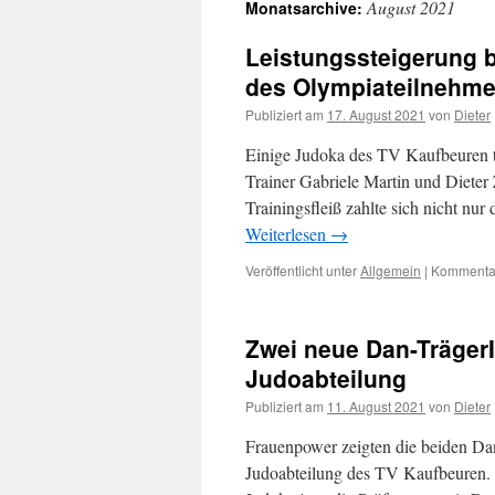
August 2021
Monatsarchive:
Inhalt
Leistungssteigerung 
des Olympiateilnehme
Publiziert am
17. August 2021
von
Dieter
Einige Judoka des TV Kaufbeuren tra
Trainer Gabriele Martin und Dieter
Trainingsfleiß zahlte sich nicht nu
Weiterlesen
→
Veröffentlicht unter
Allgemein
|
Kommentar
Zwei neue Dan-TrägerI
Judoabteilung
Publiziert am
11. August 2021
von
Dieter
Frauenpower zeigten die beiden Da
Judoabteilung des TV Kaufbeuren. N