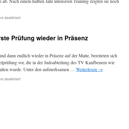
 ab. Nach einem halben Jahr intensiven Training zeigten sie noch
im
Kaufbeurer
Dojo!
für
e deaktiviert
Zwei
neue
Dan-
rste Prüfung wieder in Präsenz
TrägerInnen
in
den
Reihen
nd dann endlich wieder in Präsenz auf der Matte, bereiteten sich
der
telprüfung vor, die in der Judoabteilung des TV Kaufbeuren wie
Kaufbeurer
halten wurde. Unter den aufmerksamen …
Weiterlesen
→
Judoabteilung
für
e deaktiviert
Nach
Onlinetraining
erste
Prüfung
wieder
in
Präsenz