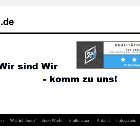
.de
ten
Was ist Judo?
Judo-Werte
Breitensport
Anfahrt
Fotogalerie