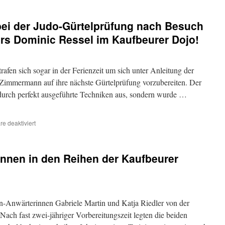
bei der Judo-Gürtelprüfung nach Besuch
rs Dominic Ressel im Kaufbeurer Dojo!
fen sich sogar in der Ferienzeit um sich unter Anleitung der
 Zimmermann auf ihre nächste Gürtelprüfung vorzubereiten. Der
r durch perfekt ausgeführte Techniken aus, sondern wurde …
für
e deaktiviert
Leistungssteigerung
bei
der
nnen in den Reihen der Kaufbeurer
Judo-
Gürtelprüfung
nach
Besuch
des
n-Anwärterinnen Gabriele Martin und Katja Riedler von der
Olympiateilnehmers
Dominic
ach fast zwei-jähriger Vorbereitungszeit legten die beiden
Ressel