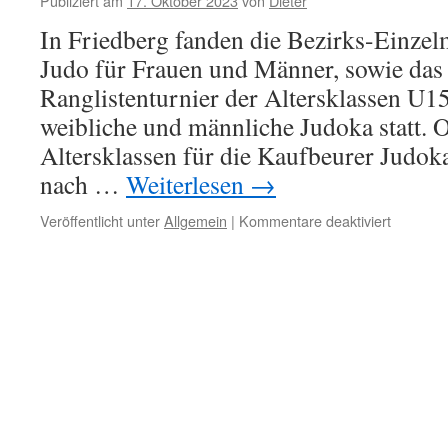
Publiziert am
17. Oktober 2023
von
Dieter
In Friedberg fanden die Bezirks-Einzel
Judo für Frauen und Männer, sowie das
Ranglistenturnier der Altersklassen U1
weibliche und männliche Judoka statt. O
Altersklassen für die Kaufbeurer Judok
nach …
Weiterlesen
→
für
Veröffentlicht unter
Allgemein
|
Kommentare deaktiviert
Der
Wiederei
hat
geklappt