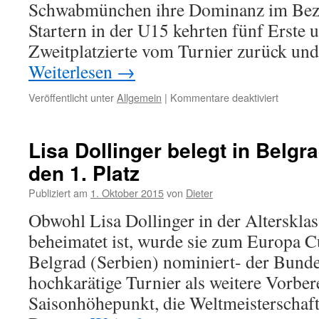
Schwabmünchen ihre Dominanz im Bezi
Startern in der U15 kehrten fünf Erste 
Zweitplatzierte vom Turnier zurück un
Weiterlesen
→
für
Veröffentlicht unter
Allgemein
|
Kommentare deaktiviert
Sechs
Titel
bei
Lisa Dollinger belegt in Belgr
der
den 1. Platz
schwäbi
Einzelme
Publiziert am
1. Oktober 2015
von
Dieter
Obwohl Lisa Dollinger in der Alterskla
beheimatet ist, wurde sie zum Europa C
Belgrad (Serbien) nominiert- der Bundes
hochkarätige Turnier als weitere Vorber
Saisonhöhepunkt, die Weltmeisterschaft