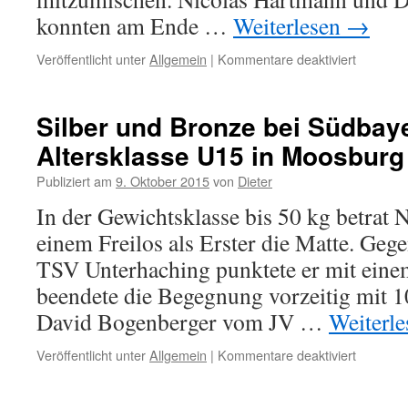
konnten am Ende …
Weiterlesen
→
für
Veröffentlicht unter
Allgemein
|
Kommentare deaktiviert
Bayerisc
Einzelme
der
Silber und Bronze bei Südbay
MU15
Altersklasse U15 in Moosburg
in
Eichstätt
Publiziert am
9. Oktober 2015
von
Dieter
In der Gewichtsklasse bis 50 kg betrat
einem Freilos als Erster die Matte. Ge
TSV Unterhaching punktete er mit einem
beendete die Begegnung vorzeitig mit 
David Bogenberger vom JV …
Weiterl
für
Veröffentlicht unter
Allgemein
|
Kommentare deaktiviert
Silber
und