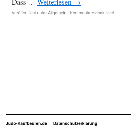
Dass …
Weiterlesen
→
für
Veröffentlicht unter
Allgemein
|
Kommentare deaktiviert
Lisa
Dollinger
belegt
in
Belgrad
bei
den
Frauen
den
1.
Platz
Judo-Kaufbeuren.de
Datenschutzerklärung