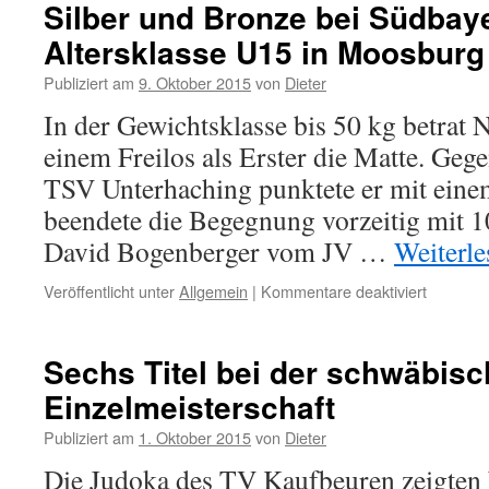
Bronze
Silber und Bronze bei Südbay
bei
Altersklasse U15 in Moosburg
Südbaye
EM
Publiziert am
9. Oktober 2015
von
Dieter
der
Alterskla
In der Gewichtsklasse bis 50 kg betrat
U15
einem Freilos als Erster die Matte. Ge
in
Moosbur
TSV Unterhaching punktete er mit einem
beendete die Begegnung vorzeitig mit 
David Bogenberger vom JV …
Weiterl
für
Veröffentlicht unter
Allgemein
|
Kommentare deaktiviert
Silber
und
Bronze
Sechs Titel bei der schwäbis
bei
Einzelmeisterschaft
Südbaye
EM
Publiziert am
1. Oktober 2015
von
Dieter
der
Alterskla
Die Judoka des TV Kaufbeuren zeigten
U15