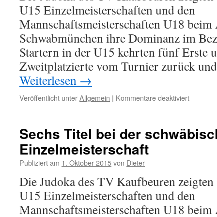
U15 Einzelmeisterschaften und den
in
Moosbur
Mannschaftsmeisterschaften U18 beim 
Schwabmünchen ihre Dominanz im Bezi
Startern in der U15 kehrten fünf Erste 
Zweitplatzierte vom Turnier zurück un
Weiterlesen
→
für
Veröffentlicht unter
Allgemein
|
Kommentare deaktiviert
Sechs
Titel
bei
Sechs Titel bei der schwäbis
der
Einzelmeisterschaft
schwäbi
Einzelme
Publiziert am
1. Oktober 2015
von
Dieter
Die Judoka des TV Kaufbeuren zeigten
U15 Einzelmeisterschaften und den
Mannschaftsmeisterschaften U18 beim 