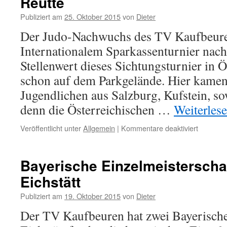
Reutte
Publiziert am
25. Oktober 2015
von
Dieter
Der Judo-Nachwuchs des TV Kaufbeuren
Internationalem Sparkassenturnier nach
Stellenwert dieses Sichtungsturnier in Ö
schon auf dem Parkgelände. Hier kamen
Jugendlichen aus Salzburg, Kufstein, so
denn die Österreichischen …
Weiterles
für
Veröffentlicht unter
Allgemein
|
Kommentare deaktiviert
16.
Internat
Sparkass
Bayerische Einzelmeisterscha
in
Eichstätt
Reutte
Publiziert am
19. Oktober 2015
von
Dieter
Der TV Kaufbeuren hat zwei Bayerische