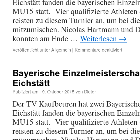
Eichstätt fanden die bayerischen Einzel
MU15 statt. Vier qualifizierte Athlete
reisten zu diesem Turnier an, um bei d
mitzumischen. Nicolas Hartmann und D
konnten am Ende …
Weiterlesen
→
für
Veröffentlicht unter
Allgemein
|
Kommentare deaktiviert
Bayerisc
Einzelme
der
Bayerische Einzelmeisterscha
MU15
Eichstätt
in
Eichstätt
Publiziert am
19. Oktober 2015
von
Dieter
Der TV Kaufbeuren hat zwei Bayerische
Eichstätt fanden die bayerischen Einzel
MU15 statt. Vier qualifizierte Athlete
reisten zu diesem Turnier an, um bei d
mitzumischen. Nicolas Hartmann und D