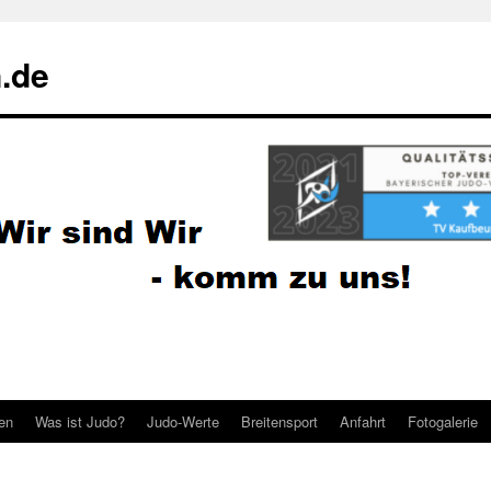
.de
ten
Was ist Judo?
Judo-Werte
Breitensport
Anfahrt
Fotogalerie