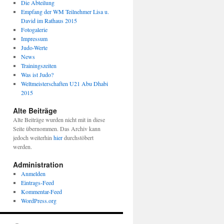
Die Abteilung
Empfang der WM Teilnehmer Lisa u.
David im Rathaus 2015
Fotogalerie
Impressum
Judo-Werte
News
Trainingszeiten
Was ist Judo?
Weltmeisterschaften U21 Abu Dhabi
2015
Alte Beiträge
Alte Beiträge wurden nicht mit in diese
Seite übernommen. Das Archiv kann
jedoch weiterhin
hier
durchstöbert
werden.
Administration
Anmelden
Eintrags-Feed
Kommentar-Feed
WordPress.org