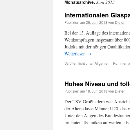
Juni 2013
Monatsarchive:
Inhalt
Internationalen Glaspa
Publiziert am
26. Juni 2013
von
Dieter
Bei der 13. Auflage des internation
Wettkampftagen insgesamt über 800 
Judoka mit der nötigen Qualifikatio
Weiterlesen
→
Veröffentlicht unter
Allgemein
|
Kommentar
Hohes Ni­veau und tol
Publiziert am
18. Juni 2013
von
Dieter
Der TSV Großhadern war Ausrichter
der Altersklasse Männer U20, das v
Unter den Augen des Bundestrainer
brillanten Techniken aufwarten, al