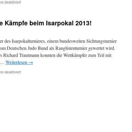
für
e deaktiviert
Hohes
Ni­
veau
le Kämpfe beim Isarpokal 2013!
und
tolle
Kämpfe
beim
 des Isarpokalturnieres, einem bundesweiten Sichtungsturnier
Isarpokal
om Deutschen Judo Bund als Ranglistenturnier gewertet wird.
2013!
s Richard Trautmann konnten die Wettkämpfer zum Teil mit
s …
Weiterlesen
→
für
e deaktiviert
Hohes
Ni­
veau
und
tolle
Kämpfe
beim
Isarpokal
2013!