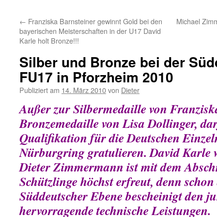
Inhalt
←
Franziska Barnsteiner gewinnt Gold bei den
Michael Zim
bayerischen Meisterschaften in der U17 David
Karle holt Bronze!!!
Silber und Bronze bei der Sü
FU17 in Pforzheim 2010
Publiziert am
14. März 2010
von
Dieter
Außer zur Silbermedaille von Franzisk
Bronzemedaille von Lisa Dollinger, da
Qualifikation für die Deutschen Einze
Nürburgring gratulieren. David Karle w
Dieter Zimmermann ist mit dem Abschn
Schützlinge höchst erfreut, denn schon
Süddeutscher Ebene bescheinigt den j
hervorragende technische Leistungen.