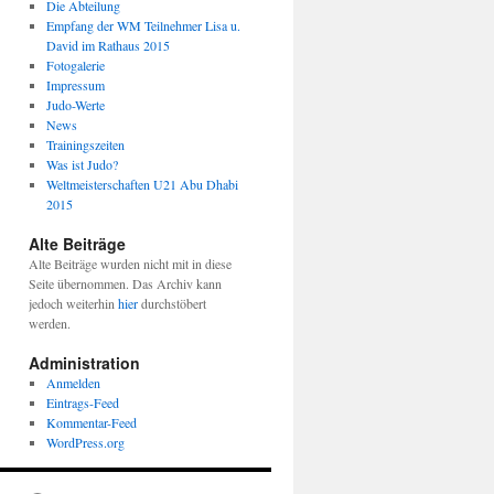
Die Abteilung
Empfang der WM Teilnehmer Lisa u.
David im Rathaus 2015
Fotogalerie
Impressum
Judo-Werte
News
Trainingszeiten
Was ist Judo?
Weltmeisterschaften U21 Abu Dhabi
2015
Alte Beiträge
Alte Beiträge wurden nicht mit in diese
Seite übernommen. Das Archiv kann
jedoch weiterhin
hier
durchstöbert
werden.
Administration
Anmelden
Eintrags-Feed
Kommentar-Feed
WordPress.org