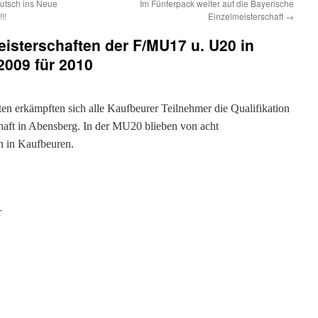
utsch ins Neue
Im Fünferpack weiter auf die Bayerische
!!
Einzelmeisterschaft
→
isterschaften der F/MU17 u. U20 in
2009 für 2010
ten erkämpften sich alle Kaufbeurer Teilnehmer die Qualifikation
haft in Abensberg. In der MU20 blieben von acht
n in Kaufbeuren.
r