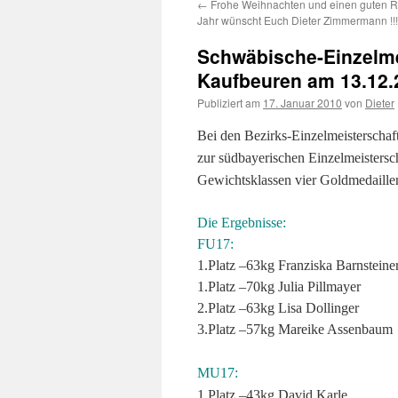
←
Frohe Weihnachten und einen guten R
Inhalt
Jahr wünscht Euch Dieter Zimmermann !!!!
Schwäbische-Einzelme
Kaufbeuren am 13.12.
Publiziert am
17. Januar 2010
von
Dieter
Bei den Bezirks-Einzelmeisterschaf
zur südbayerischen Einzelmeistersc
Gewichtsklassen vier Goldmedaille
Die Ergebnisse:
FU17:
1.Platz –63kg Franziska Barnsteine
1.Platz –70kg Julia Pillmayer
2.Platz –63kg Lisa Dollinger
3.Platz –57kg Mareike Assenbaum
MU17:
1.Platz –43kg David Karle