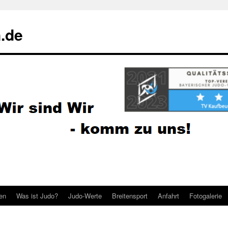
.de
ten
Was ist Judo?
Judo-Werte
Breitensport
Anfahrt
Fotogalerie