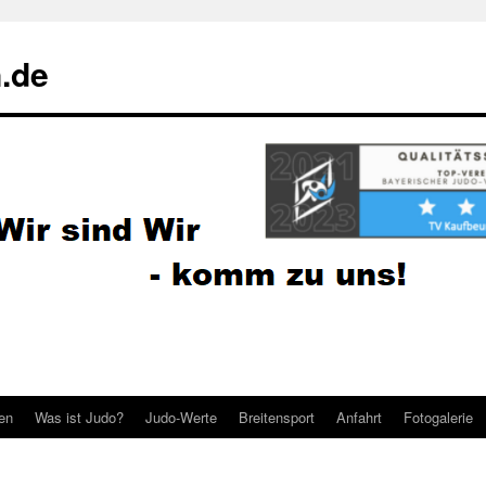
.de
ten
Was ist Judo?
Judo-Werte
Breitensport
Anfahrt
Fotogalerie