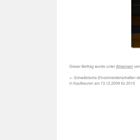
Matthias Ripp
Dieser Beitrag wurde unter
Allgemein
ver
←
Schwäbische-Einzelmeisterschaften d
in Kaufbeuren am 13.12.2009 für 2010