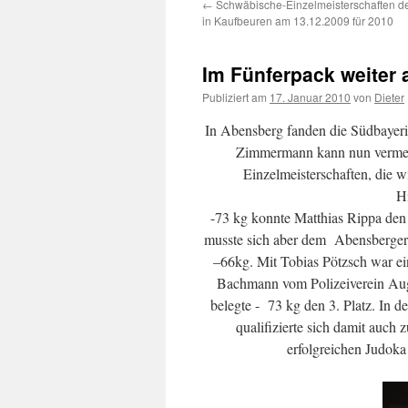
←
Schwäbische-Einzelmeisterschaften d
Inhalt
in Kaufbeuren am 13.12.2009 für 2010
Im Fünferpack weiter 
Publiziert am
17. Januar 2010
von
Dieter
In Abensberg fanden die Südbayeris
Zimmermann kann nun vermelde
Einzelmeisterschaften, die w
Hi
-73 kg konnte Matthias Rippa den
musste sich aber dem Abensberger
–66kg. Mit Tobias Pötzsch war ein
Bachmann vom Polizeiverein Augs
belegte - 73 kg den 3. Platz. In 
qualifizierte sich damit auch 
erfolgreichen Judoka