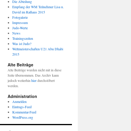
Die Abteilung
Empfang der WM Teilnehmer Lisa u.
David im Rathaus 2015
Fotogalerie
Impressum
Judo-Werte
News
Trainingszeiten
Was ist Judo?
Weltmeisterschaften U21 Abu Dhabi
2015
Alte Beiträge
Alte Beiträge wurden nicht mit in diese
Seite übernommen. Das Archiv kann
jedoch weiterhin
hier
durchstöbert
werden.
Administration
Anmelden
Eintrags-Feed
Kommentar-Feed
WordPress.org