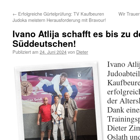
Inhalt
←
Erfolgreiche Gürtelprüfung: TV Kaufbeuren
Wir Traue
Judoka meistern Herausforderung mit Bravour!
Ivano Atlija schafft es bis zu 
Süddeutschen!
Publiziert am
24. Juni 2024
von
Dieter
Ivano Atli
Judoabtei
Kaufbeure
erfolgrei
der Alters
Dank eines
Trainingsp
Dieter Zi
Oslath un